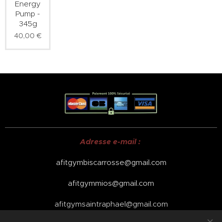
Energy
Pump -
345g
40,00
€
Adresse e-mail :
afitgymbiscarrosse@gmail.com
afitgymmios@gmail.com
afitgymsaintraphael@gmail.com