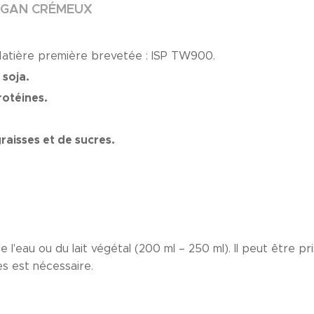
VÉGAN CRÉMEUX
atière première brevetée : ISP TW900.
soja.
otéines.
aisses et de sucres.
 l'eau ou du lait végétal (200 ml – 250 ml). Il peut être p
s est nécessaire.