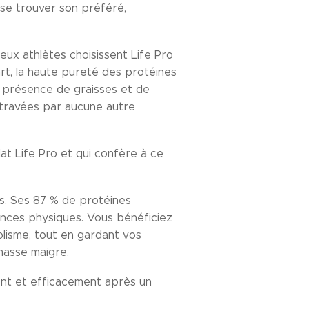
sse trouver son préféré,
ux athlètes choisissent Life Pro
art, la haute pureté des protéines
la présence de graisses et de
ntravées par aucune autre
lat Life Pro et qui confère à ce
ts. Ses 87 % de protéines
mances physiques. Vous bénéficiez
olisme, tout en gardant vos
 masse maigre.
ent et efficacement après un