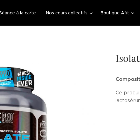
Séance à la carte
Nos cours collectifs
Boutique Afit
Isola
Compositi
Ce produi
lactoséru