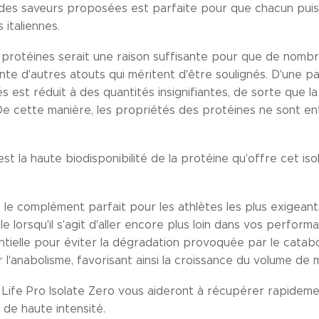
té des saveurs proposées est parfaite pour que chacun pui
 italiennes.
rotéines serait une raison suffisante pour que de nombre
ente d'autres atouts qui méritent d'être soulignés. D'une p
s est réduit à des quantités insignifiantes, de sorte que 
 De cette manière, les propriétés des protéines ne sont e
st la haute biodisponibilité de la protéine qu'offre cet iso
f, le complément parfait pour les athlètes les plus exigean
le lorsqu'il s'agit d'aller encore plus loin dans vos perfor
ntielle pour éviter la dégradation provoquée par le catab
r l'anabolisme, favorisant ainsi la croissance du volume de
Life Pro Isolate Zero vous aideront à récupérer rapidem
de haute intensité.