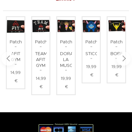
Patch
Patch
Patch
Patch
Patch
"
"
"
"
"
T
AFIT
TEAM
DORA
STICOSTAUD
BOBFIT
GYM
AFIT
LA
"
"
"
GYM
MUSCULATRICE
19,99
19,99
"
"
14,99
€
€
14,99
19,99
€
€
€