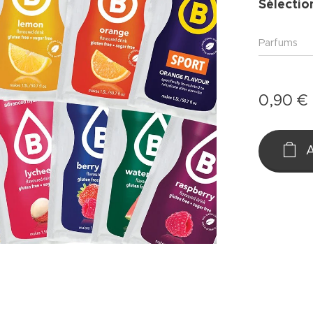
Sélectio
Parfums
0,90
€
A